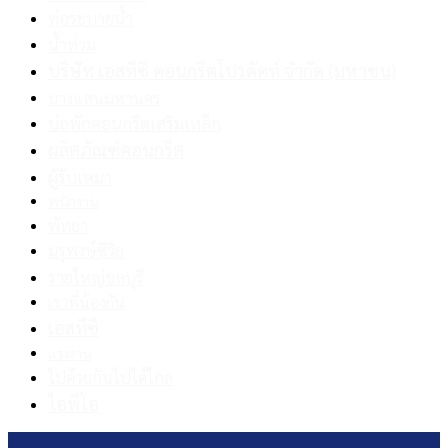
ท่อระบายน้ำ
น้ำท่วม
บริษัท เอสทีซี คอนกรีตโปรดัคท์ จำกัด (มหาชน)
บางแสนมหานคร
บ่อพักคอนกรีตเสริมเหล็ก
ผลิตภัณฑ์คอนกรีต
ผู้รับเหมา
พนักงาน
พัทยา
มรุพงษ์ซีวิล
รายใหญ่ชลบุรี
เราพี่น้องกัน
เอสทีซี
แรงงาน
ไปด้วยกันไปได้ไกล
ไอพีโอ