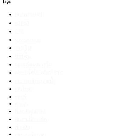
Tags
financethai
KTBST
STC
stcconcrete
การเงิน
ข่าวหุ้น
คอนกรีตผสมเสร็จ
คอนกรีตโปรดัคท์ STC
งานวางท่อระบายน้ำ
งานโยธา
ชลบุรี
ทำถนน
ทีมงานคุณภาพ
ทีมงานมืออาชีพ
ท่อคสล
ท่อคอนกรีต คลส