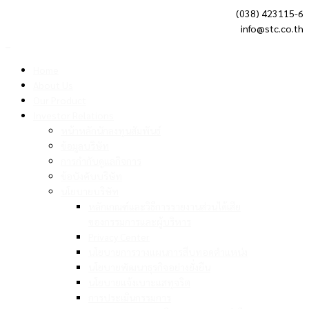
(038) 423115-6
info@stc.co.th
Home
About Us
Our Product
Investor Relations
หน้าหลักนักลงทุนสัมพันธ์
ข้อมูลบริษัท
การกำกับดูแลกิจการ
ข้อบังคับบริษัท
นโยบายบริษัท
หลักเกณฑ์และวิธีการรายงานส่วนได้เสีย
ของกรรมการและผู้บริหาร
Privacy Center
นโยบายการวางแผนการสืบทอดตำแหน่ง
นโยบายพัฒนาธุรกิจอย่างยั่งยืน
นโยบายแจ้งเบาะแสทุจริต
การประเมินกรรมการ