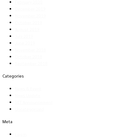
February 2020
December 2019
November 2019
October 2019
August 2019
July 2019
June 2019
November 2018
October 2018
September 2018
Categories
News & Event
News Update
SET Announcement
Uncategorized
Meta
Log in