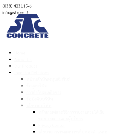
(038) 423115-6
info@stc.co.th
Home
About Us
Our Product
Investor Relations
หน้าหลักนักลงทุนสัมพันธ์
ข้อมูลบริษัท
การกำกับดูแลกิจการ
ข้อบังคับบริษัท
นโยบายบริษัท
หลักเกณฑ์และวิธีการรายงานส่วนได้เสีย
ของกรรมการและผู้บริหาร
Privacy Center
นโยบายการวางแผนการสืบทอดตำแหน่ง