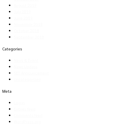
August 2019
July 2019
June 2019
November 2018
October 2018
September 2018
Categories
News & Event
News Update
SET Announcement
Uncategorized
Meta
Log in
Entries feed
Comments feed
WordPress.org