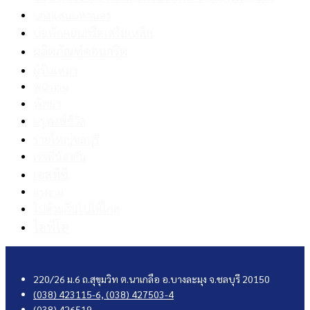
บางแสนมหานคร
บ่อพักคอนกรีตเสริมเหล็ก
ผลิตภัณฑ์คอนกรีต
ผู้รับเหมา
พนักงาน
พัทยา
มรุพงษ์ซีวิล
รายใหญ่ชลบุรี
เราพี่น้องกัน
เอสทีซี
แรงงาน
ไปด้วยกันไปได้ไกล
ไอพีโอ
220/26 ม.6 ถ.สุขุมวิท ต.นาเกลือ อ.บางละมุง จ.ชลบุรี 20150
(038) 423115-6,
(038) 427503-4
(038) 426519