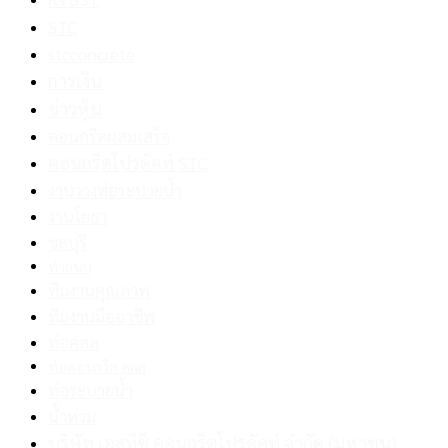
STC
stcconcrete
การเงิน
ข่าวหุ้น
คอนกรีตผสมเสร็จ
คอนกรีตโปรดัคท์ STC
งานวางท่อระบายน้ำ
งานโยธา
ชลบุรี
ทำถนน
ทีมงานคุณภาพ
ทีมงานมืออาชีพ
ท่อคสล
ท่อคอนกรีต คลส
ท่อระบายน้ำ
น้ำท่วม
บริษัท เอสทีซี คอนกรีตโปรดัคท์ จำกัด (มหาชน)