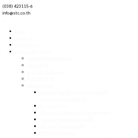
(038) 423115-6
info@stc.co.th
Home
About Us
Our Product
Investor Relations
หน้าหลักนักลงทุนสัมพันธ์
ข้อมูลบริษัท
การกำกับดูแลกิจการ
ข้อบังคับบริษัท
นโยบายบริษัท
หลักเกณฑ์และวิธีการรายงานส่วนได้เสีย
ของกรรมการและผู้บริหาร
Privacy Center
นโยบายการวางแผนการสืบทอดตำแหน่ง
นโยบายพัฒนาธุรกิจอย่างยั่งยืน
นโยบายแจ้งเบาะแสทุจริต
การประเมินกรรมการ