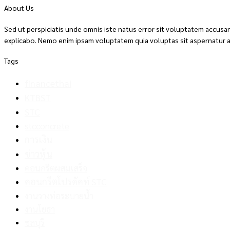
About Us
Sed ut perspiciatis unde omnis iste natus error sit voluptatem accusa
explicabo. Nemo enim ipsam voluptatem quia voluptas sit aspernatur a
Tags
financethai
KTBST
STC
stcconcrete
การเงิน
ข่าวหุ้น
คอนกรีตผสมเสร็จ
คอนกรีตโปรดัคท์ STC
งานวางท่อระบายน้ำ
งานโยธา
ชลบุรี