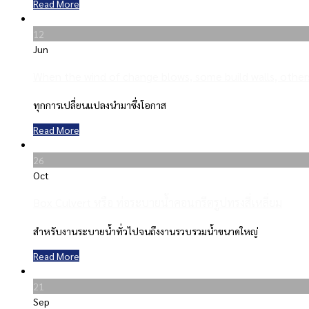
Read More
12
Jun
When the wind of change blows, some build walls, others 
ทุกการเปลี่ยนแปลงนำมาซึ่งโอกาส
Read More
26
Oct
Box Culvert หรือ ท่อระบายน้ำคอนกรีตรูปทรงสี่เหลี่ยม
สำหรับงานระบายน้ำทั่วไปจนถึงงานรวบรวมน้ำขนาดใหญ่
Read More
21
Sep