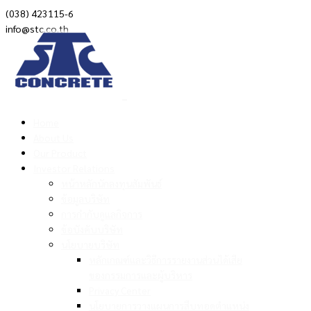
(038) 423115-6
info@stc.co.th
Home
About Us
Our Product
Investor Relations
หน้าหลักนักลงทุนสัมพันธ์
ข้อมูลบริษัท
การกำกับดูแลกิจการ
ข้อบังคับบริษัท
นโยบายบริษัท
หลักเกณฑ์และวิธีการรายงานส่วนได้เสีย
ของกรรมการและผู้บริหาร
Privacy Center
นโยบายการวางแผนการสืบทอดตำแหน่ง