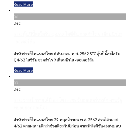
Read More
06
Dec
STC ลุ้นปีนี้สดใสรับ Q4/62 ไฮซีซั่น อวดกำไร 9 เดือนนิวไฮ
-ออเดอร์ล้น
สำนักข่าวอีไฟแนนซ์ไทย 6 ธันวาคม พ.ศ. 2562 STC ลุ้นปีนี้สดใสรับ
Q4/62 ไฮซีซั่น อวดกำไร 9 เดือนนิวไฮ -ออเดอร์ล้น
Read More
03
Dec
STC วางเป้ารายได้ปี 63 โต 5-7% รับออเดอร์ทะลัก-งานรัฐ
ทยอยออกต่อเนื่อง
สำนักข่าวอีไฟแนนซ์ไทย 29 พฤศจิกายน พ.ศ. 2562 ส่วนไตรมาส
4/62 คาดผลงานดีกว่าช่วงเดียวกันปีก่อน จากเข้าไฮซีซั่น-เร่งส่งมอบ