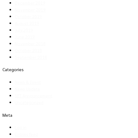
December 2019
November 2019
October 2019
August 2019
July 2019
June 2019
November 2018
October 2018
September 2018
Categories
News & Event
News Update
SET Announcement
Uncategorized
Meta
Log in
Entries feed