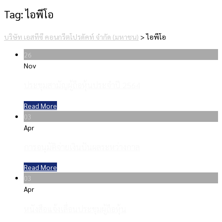
Tag:
ไอพีโอ
บริษัท เอสทีซี คอนกรีตโปรดัคท์ จำกัด (มหาชน)
>
ไอพีโอ
26
Nov
ประชุมสามัญผู้ถือหุ้นประจำปี 2564
Read More
03
Apr
การอนุมัติจ่ายเงินปันผลระหว่างกาล
Read More
03
Apr
หนังสือแจ้งเลื่อนประชุมผู้ถือหุ้น