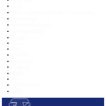
น้ำท่วม
บริษัท เอสทีซี คอนกรีตโปรดัคท์ จำกัด (มหาชน)
บางแสนมหานคร
บ่อพักคอนกรีตเสริมเหล็ก
ผลิตภัณฑ์คอนกรีต
ผู้รับเหมา
พนักงาน
พัทยา
มรุพงษ์ซีวิล
รายใหญ่ชลบุรี
เราพี่น้องกัน
เอสทีซี
แรงงาน
ไปด้วยกันไปได้ไกล
ไอพีโอ