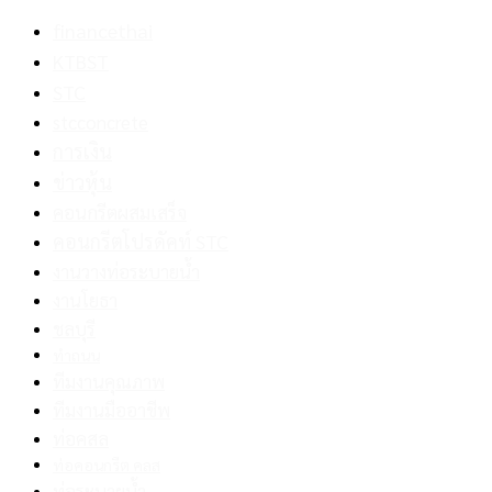
financethai
KTBST
STC
stcconcrete
การเงิน
ข่าวหุ้น
คอนกรีตผสมเสร็จ
คอนกรีตโปรดัคท์ STC
งานวางท่อระบายน้ำ
งานโยธา
ชลบุรี
ทำถนน
ทีมงานคุณภาพ
ทีมงานมืออาชีพ
ท่อคสล
ท่อคอนกรีต คลส
ท่อระบายน้ำ