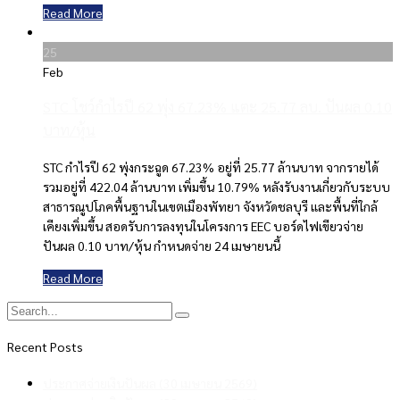
Read More
25
Feb
STC โชว์กำไรปี 62 พุ่ง 67.23% แตะ 25.77 ลบ. ปันผล 0.10
บาท/หุ้น
STC กำไรปี 62 พุ่งกระฉูด 67.23% อยู่ที่ 25.77 ล้านบาท จากรายได้
รวมอยู่ที่ 422.04 ล้านบาท เพิ่มขึ้น 10.79% หลังรับงานเกี่ยวกับระบบ
สาธารณูปโภคพื้นฐานในเขตเมืองพัทยา จังหวัดชลบุรี และพื้นที่ใกล้
เคียงเพิ่มขึ้น สอดรับการลงทุนในโครงการ EEC บอร์ดไฟเขียวจ่าย
ปันผล 0.10 บาท/หุ้น กำหนดจ่าย 24 เมษายนนี้
Read More
Recent Posts
ประกาศจ่ายเงินปันผล (30 เมษายน 2569)