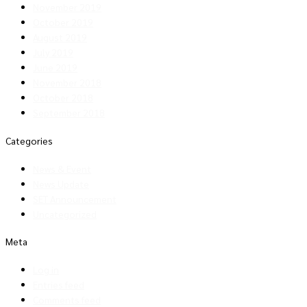
November 2019
October 2019
August 2019
July 2019
June 2019
November 2018
October 2018
September 2018
Categories
News & Event
News Update
SET Announcement
Uncategorized
Meta
Log in
Entries feed
Comments feed