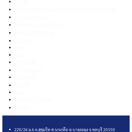
น้ำท่วม
บริษัท เอสทีซี คอนกรีตโปรดัคท์ จำกัด (มหาชน)
บางแสนมหานคร
บ่อพักคอนกรีตเสริมเหล็ก
ผลิตภัณฑ์คอนกรีต
ผู้รับเหมา
พนักงาน
พัทยา
มรุพงษ์ซีวิล
รายใหญ่ชลบุรี
เราพี่น้องกัน
เอสทีซี
แรงงาน
ไปด้วยกันไปได้ไกล
ไอพีโอ
220/26 ม.6 ถ.สุขุมวิท ต.นาเกลือ อ.บางละมุง จ.ชลบุรี 20150