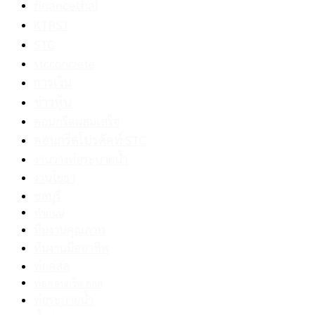
financethai
KTBST
STC
stcconcrete
การเงิน
ข่าวหุ้น
คอนกรีตผสมเสร็จ
คอนกรีตโปรดัคท์ STC
งานวางท่อระบายน้ำ
งานโยธา
ชลบุรี
ทำถนน
ทีมงานคุณภาพ
ทีมงานมืออาชีพ
ท่อคสล
ท่อคอนกรีต คลส
ท่อระบายน้ำ