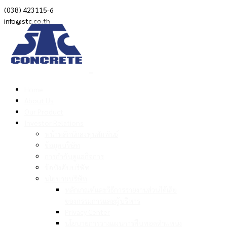
(038) 423115-6
info@stc.co.th
Home
About Us
Our Product
Investor Relations
หน้าหลักนักลงทุนสัมพันธ์
ข้อมูลบริษัท
การกำกับดูแลกิจการ
ข้อบังคับบริษัท
นโยบายบริษัท
หลักเกณฑ์และวิธีการรายงานส่วนได้เสีย
ของกรรมการและผู้บริหาร
Privacy Center
นโยบายการวางแผนการสืบทอดตำแหน่ง