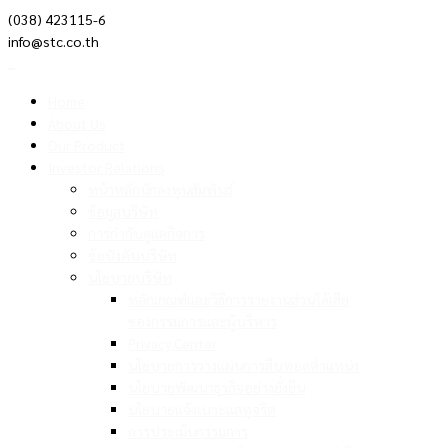
(038) 423115-6
info@stc.co.th
Home
About Us
Our Product
Investor Relations
หน้าหลักนักลงทุนสัมพันธ์
ข้อมูลบริษัท
การกำกับดูแลกิจการ
ข้อบังคับบริษัท
นโยบายบริษัท
หลักเกณฑ์และวิธีการรายงานส่วนได้เสีย
ของกรรมการและผู้บริหาร
Privacy Center
นโยบายการวางแผนการสืบทอดตำแหน่ง
นโยบายพัฒนาธุรกิจอย่างยั่งยืน
นโยบายแจ้งเบาะแสทุจริต
การประเมินกรรมการ